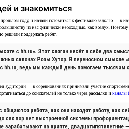
дей и знакомиться
прошлом году, и начали готовиться к фестивалю задолго — в нача
 большинству из нас физически необходимо, как воздух. Поэтом
ью решили поддержать ребят.
оте с hh.ru». Этот слоган несёт в себе два смысл
ежных склонах Розы Хутор. В переносном смысле «
 с hh.ru, ведь мы каждый день помогаем тысячам 
шей аудитории — в соревнованиях принимали участие спортсмены 
 дотягиваться до соискателей не только через рассылки и
каналы h
общаются ребята, как они находят работу, как себ
до сих пор нет выстроенной системы профориента
 зарабатывают на крипте, двадцатипятилетние — н