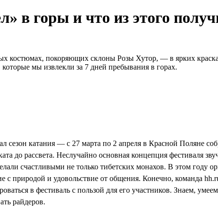
л» в горы и что из этого полу
тных костюмах, покоряющих склоны Розы Хутор, — в ярких краск
которые мы извлекли за 7 дней пребывания в горах.
вал сезон катания — с 27 марта по 2 апреля в Красной Поляне с
ката до рассвета. Неслучайно основная концепция фестиваля звуч
делали счастливыми не только тибетских монахов. В этом году о
с природой и удовольствие от общения. Конечно, команда hh.ru
оваться в фестиваль с пользой для его участников. Знаем, уме
ать райдеров.