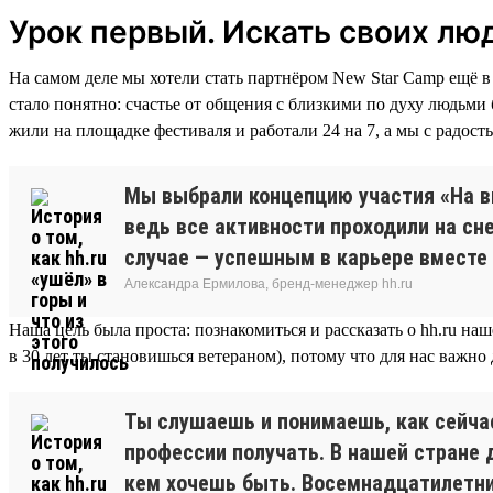
Урок первый. Искать своих лю
На самом деле мы хотели стать партнёром New Star Camp ещё в 
стало понятно: счастье от общения с близкими по духу людьми
жили на площадке фестиваля и работали 24 на 7, а мы с радост
Мы выбрали концепцию участия «На выс
ведь все активности проходили на сн
случае — успешным в карьере вместе
Александра Ермилова, бренд-менеджер hh.ru
Наша цель была проста: познакомиться и рассказать о hh.ru на
в 30 лет ты становишься ветераном), потому что для нас важно
Ты слушаешь и понимаешь, как сейчас 
профессии получать. В нашей стране 
кем хочешь быть. Восемнадцатилетние