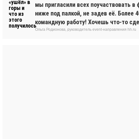
мы пригласили всех поучаствовать в 
ниже под палкой, не задев её. Более 
командную работу! Хочешь что-то сде
Ольга Родионова, руководитель event-направления hh.ru