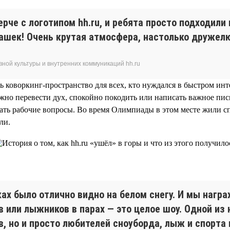
рче с логотипом hh.ru, и ребята просто подходили и
ашек! Очень крутая атмосфера, настолько дружелю
ной культуры и внутренних коммуникаций hh.ru
ть коворкинг-пространство для всех, кто нуждался в быстром и
но перевести дух, спокойно покодить или написать важное письм
ешать рабочие вопросы. Во время Олимпиады в этом месте жили 
ли.
ах было отлично видно на белом снегу. И мы нагр
 или лыжников в парах — это целое шоу. Одной из
, но и просто любителей сноуборда, лыж и спорта