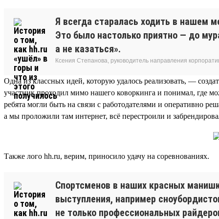
Я всегда старалась ходить в нашем ме
Это было настолько приятно — до мур
а не казаться».
Ксения Степанова, руководитель направления корпоратив
Одна из классных идей, которую удалось реализовать, — созда
участник проходил мимо нашего коворкинга и понимал, где мож
ребята могли быть на связи с работодателями и оперативно р
а мы проложили там интернет, всё перестроили и забрендирова
Также лого hh.ru, верим, приносило удачу на соревнованиях.
Спортсменов в наших красных манишк
выступления, например сноубордистов
не только профессиональных райдеров