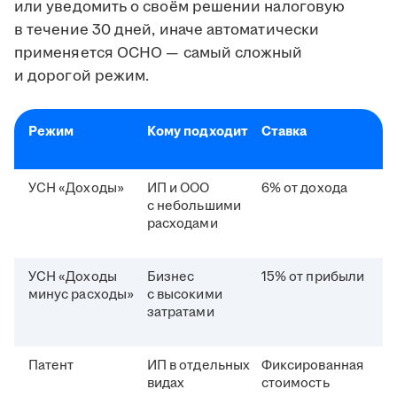
или уведомить о своём решении налоговую
в течение 30 дней, иначе автоматически
применяется ОСНО — самый сложный
и дорогой режим.
Режим
Кому подходит
Ставка
УСН «Доходы»
ИП и ООО
6% от дохода
с небольшими
расходами
УСН «Доходы
Бизнес
15% от прибыли
минус расходы»
с высокими
затратами
Патент
ИП в отдельных
Фиксированная
видах
стоимость