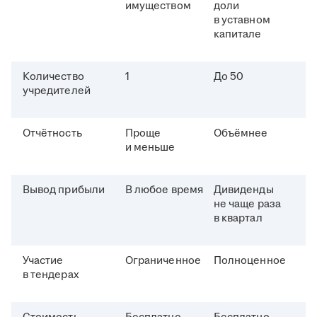
имуществом
доли
в уставном
капитале
Количество
1
До 50
учредителей
Отчётность
Проще
Объёмнее
и меньше
Вывод прибыли
В любое время
Дивиденды
не чаще раза
в квартал
Участие
Ограниченное
Полноценное
в тендерах