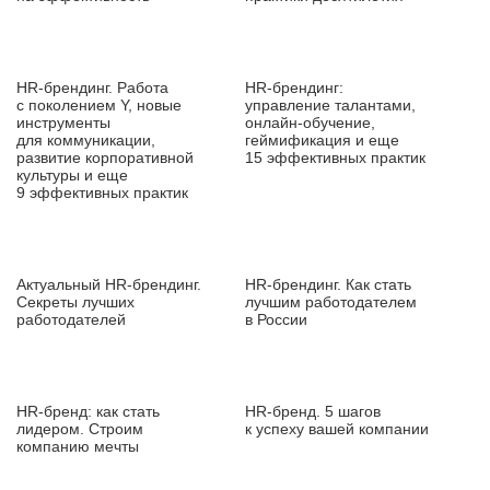
HR‑брендинг. Работа
HR‑брендинг:
с поколением Y, новые
управление талантами,
инструменты
онлайн‑обучение,
для коммуникации,
геймификация и еще
развитие корпоративной
15 эффективных практик
культуры и еще
9 эффективных практик
Актуальный HR‑брендинг.
HR‑брендинг. Как стать
Секреты лучших
лучшим работодателем
работодателей
в России
HR‑бренд: как стать
HR‑бренд. 5 шагов
лидером. Строим
к успеху вашей компании
компанию мечты