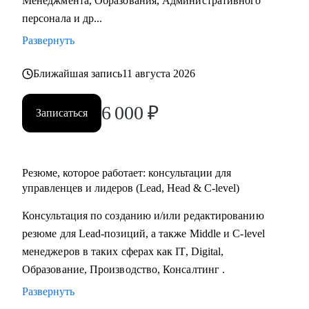
Менеджмента, Образования, Административного
Практикум, QA Guru) и высшего образования (Сколтех).
персонала и др...
• Регулярно прохожу обучение на коротких курсах, чтобы
Развернуть
глубже разбираться в профессиях, по которым
консультирую.
Ближайшая запись
11 августа 2026
Как я работаю:
6 000
₽
Записаться
• разрабатываю индивидуальную стратегию под каждого
клиента,
• помогаю выделиться на рынке труда и укрепить личный
бренд,
Резюме, которое работает: консультации для
• рассказываю про эффективный нетворкинг и
управленцев и лидеров (Lead, Head & C-level)
нетривиальные лайфхаки по поиску работы,
Консультация по созданию и/или редактированию
• приношу инсайты из рынка труда и новости внутри
резюме для Lead-позиций, а также Middle и C-level
крупных компаний.
менеджеров в таких сферах как IT, Digital,
Образование, Производство, Консалтинг .
Развернуть