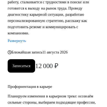
работу, сталкивается с трудностями в поиске или
• Подготовка к собеседованию (скрининг с HR, финальное
готовится к выходу на рынок труда. Проведу
с руководителем, опционально - подготовиться к
диагностику карьерной ситуации, разработаю
техническому собеседованию).
персонализированную стратегию, расскажу как
• Зарплатные переговоры (повышение или переговоры на
подготовить резюме и коммуницировать с
собеседовании).
компаниями.
• Прокачка ценности сотрудника на текущем месте (как
Развернуть
сделать так, чтобы руководитель заметил и наконец начал
выделять среди команды, повышать и тд.)
Ближайшая запись
11 августа 2026
Кому могу помочь:
12 000
₽
Записаться
• Студентам бакалавриата/магистратуры/аспирантуры
технических направлений;
• Учащимся на онлайн-курсах для переквалификации (IT,
Digital, Образование);
Профориентация в карьере
• Junior/Middle/Senior-специалистам;
Планируем изменения в карьерном треке: осознаём
• Middle и C-level менеджерам.
сильные стороны, выбираем подходящие профессии,