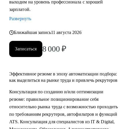
выходим на уровень профессионала с хорошей
• Основные направления:
зарплатой.
- IT (разработка, тестирование, администрирование,
Развернуть
информационная безопасность),
- DataScience и аналитика, Машинное обучение и
Ближайшая запись
11 августа 2026
Компьютерное зрение,
- Digital (маркетологи, дизайнеры, исследователи,
8 000
₽
Записаться
редакторы, smm)
- Education Tech (Педагогические дизайнеры, методологи)
- Managment (Project, Product, Operations, Middle & C-level)
Эффективное резюме в эпоху автоматизации подбора:
Про мой опыт:
как выделиться на рынке труда и привлечь рекрутеров
• Преодолела свой личный стеклянный потолок и стала
Консультация по созданию и/или оптимизации
Операционным директором после годового перерыва от
резюме: правильное позиционирование себя
full-time занятости.
относительно рынка труда с возможностью проходить
• Трижды проходила переквалификацию, имею высшее
по требованиям рекрутеров, автофильтров и функций
медицинское образование, опыт в сфере информационной
ATS. Консультация для специалистов из IT & Digital,
безопасности (Wallarm), Edtech (Geekbrains, Яндекс