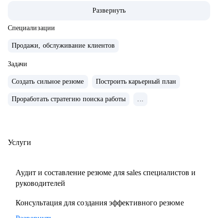
команды.
Развернуть
• Провел 500+ собеседований на позиции sales-менеджеров
и руководителей.
Специализации
• 2000+ проведенных собеседований
Продажи, обслуживание клиентов
• 500+ продающих резюме и сопроводительных писем
Задачи
• 300+ карьерных консультаций
Создать сильное резюме
Построить карьерный план
С чем помогу:
Проработать стратегию поиска работы
...
• Составить резюме и оцифровать ключевые достижения.
• Подготовиться к собеседованию с ЛПР.
• Проанализировать текущий карьерный трек и дать
рекомендации.
Услуги
• Сформировать/адаптировать карьерный трек для
достижения карьерной цели;.
Аудит и составление резюме для sales специалистов и
• Выстроить эффективное управление командой (прямой
руководителей
или функциональной);.
Консультация для создания эффективного резюме
• Подготовиться к полугодовому/ годовому ревью и
переговорам с руководителем.