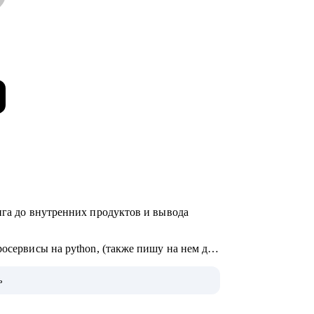
нга до внутренних продуктов и вывода
росервисы на python, (также пишу на нем для
, медтехе, развлекательных сервисах и
ь
 такими фреймворках как p3express и PMI