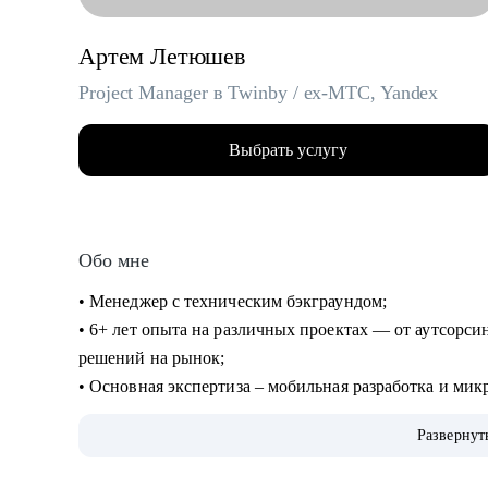
Артем Летюшев
Project Manager в Twinby / ex-MTC, Yandex
Выбрать услугу
Обо мне
• Менеджер с техническим бэкграундом;
• 6+ лет опыта на различных проектах — от аутсорси
решений на рынок;
• Основная экспертиза – мобильная разработка и мик
души), но работал и с проектами в финтехе, телекоме
Развернут
госсекторе.
• Разбираюсь в Kanban-методе, Scrum-like подходах и