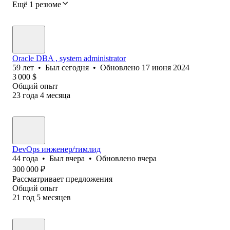
Ещё 1 резюме
Oracle DBA , system administrator
59
лет
•
Был
сегодня
•
Обновлено
17 июня 2024
3 000
$
Общий опыт
23
года
4
месяца
DevOps инженер/тимлид
44
года
•
Был
вчера
•
Обновлено
вчера
300 000
₽
Рассматривает предложения
Общий опыт
21
год
5
месяцев