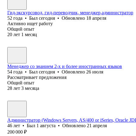
Гид-экскурсовод, гид-переводчик, менеджер,администратор
52
года
•
Был
сегодня
•
Обновлено
18 апреля
Активно ищет работу
Общий опыт
20
лет
1
месяц
Менеджер со знанием 2-х и более иностранных языков
54
года
•
Был
сегодня
•
Обновлено
26 июля
Рассматривает предложения
Общий опыт
28
лет
3
месяца
Администратор (Windows Servers, AS/400 or iSeries, Oracle J
46
лет
•
Был
1 августа
•
Обновлено
21 апреля
200 000
₽