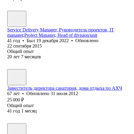
Service Delivery Manager, Руководитель проектов, IT
manager,Project Manager, Head of division/unit
41
год
•
Был
19 декабря 2022
•
Обновлено
22 сентября 2015
Общий опыт
20
лет
7
месяцев
Заместитель директора санатория, дома отдыха по АХЧ
67
лет
•
Обновлено
31 июля 2012
25 000
₽
Общий опыт
41
год
1
месяц