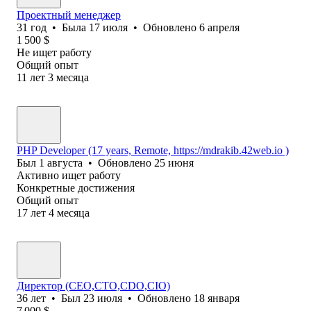
Проектный менеджер
31
год
•
Была
17 июля
•
Обновлено
6 апреля
1 500
$
Не ищет работу
Общий опыт
11
лет
3
месяца
PHP Developer (17 years, Remote, https://mdrakib.42web.io )
Был
1 августа
•
Обновлено
25 июня
Активно ищет работу
Конкретные достижения
Общий опыт
17
лет
4
месяца
Директор (CEO,CTO,CDO,CIO)
36
лет
•
Был
23 июля
•
Обновлено
18 января
7 000
$