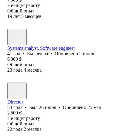
Не ищет работу
Общий опыт
19
лет
5
месяцев
Systems analyst, Software еngineer
41
год
•
Был
вчера
•
Обновлено
2 июня
6 000
$
Общий опыт
23
года
4
месяца
Director
53
года
•
Был
26 июня
•
Обновлено
25 мая
2 500
€
Не ищет работу
Общий опыт
22
года
2
месяца