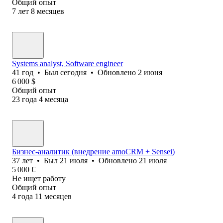
Общий опыт
7
лет
8
месяцев
Systems analyst, Software еngineer
41
год
•
Был
сегодня
•
Обновлено
2 июня
6 000
$
Общий опыт
23
года
4
месяца
Бизнес-аналитик (внедрение amoCRM + Sensei)
37
лет
•
Был
21 июля
•
Обновлено
21 июля
5 000
€
Не ищет работу
Общий опыт
4
года
11
месяцев