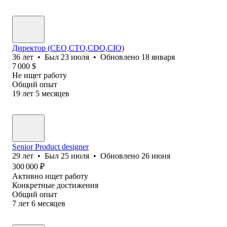
Директор (CEO,CTO,CDO,CIO)
36
лет
•
Был
23 июля
•
Обновлено
18 января
7 000
$
Не ищет работу
Общий опыт
19
лет
5
месяцев
Senior Product designer
29
лет
•
Был
25 июля
•
Обновлено
26 июня
300 000
₽
Активно ищет работу
Конкретные достижения
Общий опыт
7
лет
6
месяцев