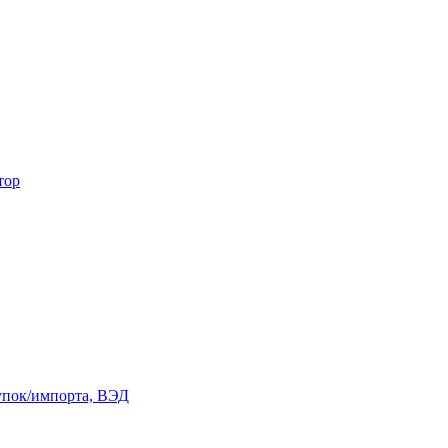
тор
купок/импорта, ВЭД