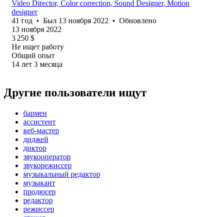
Video Director, Color correction, Sound Designer, Motion
designer
41
год
•
Был
13 ноября 2022
•
Обновлено
13 ноября 2022
3 250
$
Не ищет работу
Общий опыт
14
лет
3
месяца
Другие пользователи ищут
бармен
ассистент
веб-мастер
диджей
диктор
звукооператор
звукорежиссер
музыкальный редактор
музыкант
продюсер
редактор
режиссер