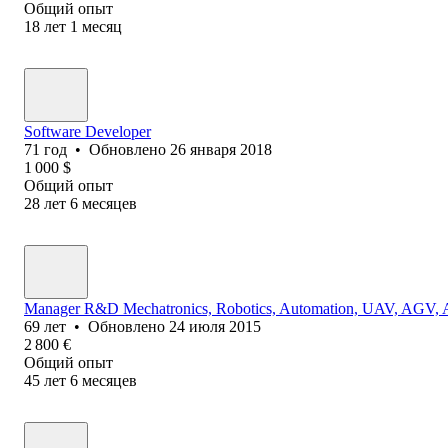
Общий опыт
18
лет
1
месяц
Software Developer
71
год
•
Обновлено
26 января 2018
1 000
$
Общий опыт
28
лет
6
месяцев
Manager R&D Mechatronics, Robotics, Automation, UAV, AGV, A
69
лет
•
Обновлено
24 июля 2015
2 800
€
Общий опыт
45
лет
6
месяцев