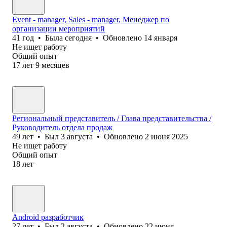
Event - manager, Sales - manager, Менеджер по
организации мероприятий
41
год
•
Была
сегодня
•
Обновлено
14 января
Не ищет работу
Общий опыт
17
лет
9
месяцев
Региональный представитель / Глава представительства /
Руководитель отдела продаж
49
лет
•
Был
3 августа
•
Обновлено
2 июня 2025
Не ищет работу
Общий опыт
18
лет
Android разработчик
27
лет
•
Был
2 августа
•
Обновлено
22 июня