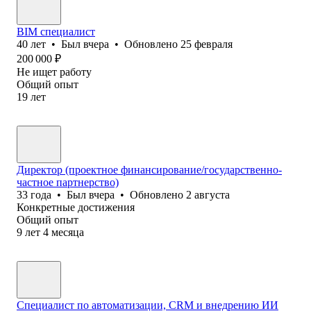
BIM специалист
40
лет
•
Был
вчера
•
Обновлено
25 февраля
200 000
₽
Не ищет работу
Общий опыт
19
лет
Директор (проектное финансирование/государственно-
частное партнерство)
33
года
•
Был
вчера
•
Обновлено
2 августа
Конкретные достижения
Общий опыт
9
лет
4
месяца
Специалист по автоматизации, CRM и внедрению ИИ