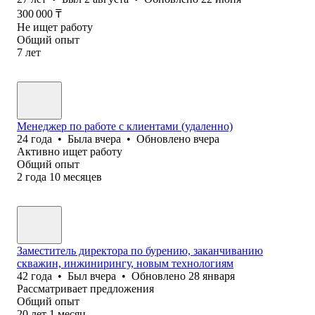
300 000
₸
Не ищет работу
Общий опыт
7
лет
Менеджер по работе с клиентами (удаленно)
24
года
•
Была
вчера
•
Обновлено
вчера
Активно ищет работу
Общий опыт
2
года
10
месяцев
Заместитель директора по бурению, заканчиванию
скважин, инжинирингу, новым технологиям
42
года
•
Был
вчера
•
Обновлено
28 января
Рассматривает предложения
Общий опыт
20
лет
1
месяц