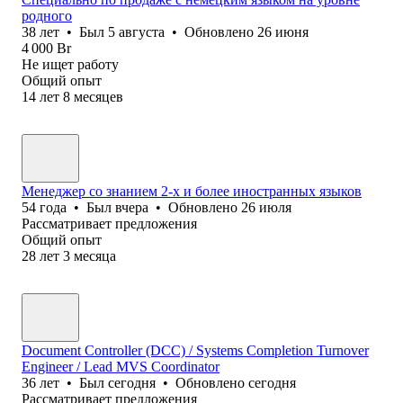
родного
38
лет
•
Был
5 августа
•
Обновлено
26 июня
4 000
Br
Не ищет работу
Общий опыт
14
лет
8
месяцев
Менеджер со знанием 2-х и более иностранных языков
54
года
•
Был
вчера
•
Обновлено
26 июля
Рассматривает предложения
Общий опыт
28
лет
3
месяца
Document Controller (DCC) / Systems Completion Turnover
Engineer / Lead MVS Coordinator
36
лет
•
Был
сегодня
•
Обновлено
сегодня
Рассматривает предложения