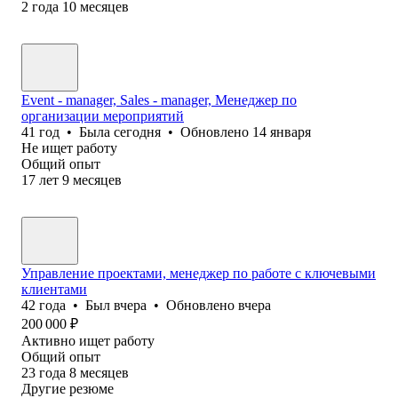
2
года
10
месяцев
Event - manager, Sales - manager, Менеджер по
организации мероприятий
41
год
•
Была
сегодня
•
Обновлено
14 января
Не ищет работу
Общий опыт
17
лет
9
месяцев
Управление проектами, менеджер по работе с ключевыми
клиентами
42
года
•
Был
вчера
•
Обновлено
вчера
200 000
₽
Активно ищет работу
Общий опыт
23
года
8
месяцев
Другие резюме