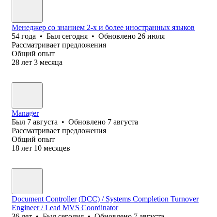
Менеджер со знанием 2-х и более иностранных языков
54
года
•
Был
сегодня
•
Обновлено
26 июля
Рассматривает предложения
Общий опыт
28
лет
3
месяца
Manager
Был
7 августа
•
Обновлено
7 августа
Рассматривает предложения
Общий опыт
18
лет
10
месяцев
Document Controller (DCC) / Systems Completion Turnover
Engineer / Lead MVS Coordinator
36
лет
•
Был
сегодня
•
Обновлено
7 августа