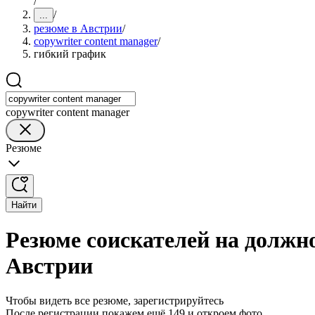
/
/
...
резюме в Австрии
/
copywriter content manager
/
гибкий график
copywriter content manager
Резюме
Найти
Резюме соискателей на должно
Австрии
Чтобы видеть все резюме, зарегистрируйтесь
После регистрации покажем ещё 149 и откроем фото