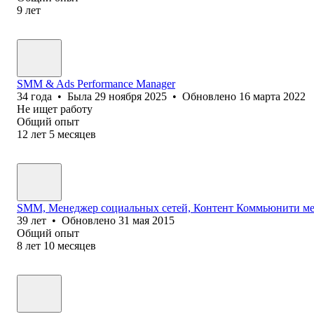
9
лет
SMM & Ads Performance Manager
34
года
•
Была
29 ноября 2025
•
Обновлено
16 марта 2022
Не ищет работу
Общий опыт
12
лет
5
месяцев
SMM, Менеджер социальных сетей, Контент Коммьюнити ме
39
лет
•
Обновлено
31 мая 2015
Общий опыт
8
лет
10
месяцев