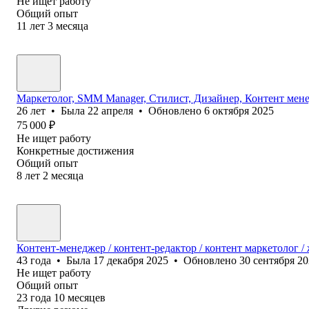
Не ищет работу
Общий опыт
11
лет
3
месяца
Маркетолог, SMM Manager, Стилист, Дизайнер, Контент ме
26
лет
•
Была
22 апреля
•
Обновлено
6 октября 2025
75 000
₽
Не ищет работу
Конкретные достижения
Общий опыт
8
лет
2
месяца
Контент-менеджер / контент-редактор / контент маркетолог /
43
года
•
Была
17 декабря 2025
•
Обновлено
30 сентября 2
Не ищет работу
Общий опыт
23
года
10
месяцев