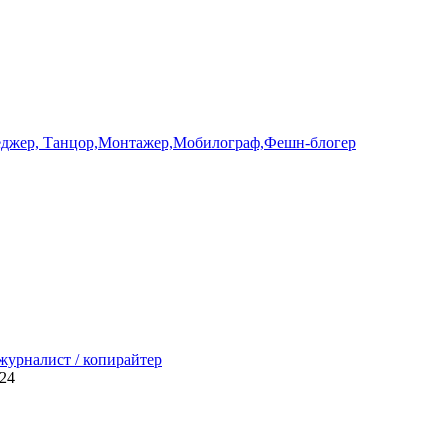
неджер, Танцор,Монтажер,Мобилограф,Фешн-блогер
 журналист / копирайтер
024