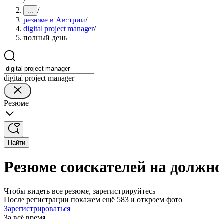
/
/
...
резюме в Австрии
/
digital project manager
/
полный день
digital project manager
Резюме
Найти
Резюме соискателей на должно
Чтобы видеть все резюме, зарегистрируйтесь
После регистрации покажем ещё 583 и откроем фото
Зарегистрироваться
За всё время