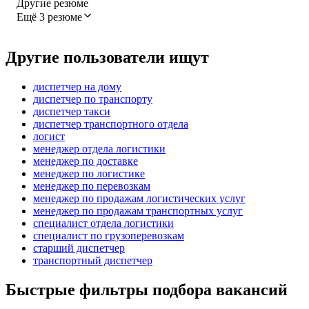
Другие резюме
Ещё 3 резюме
Другие пользователи ищут
диспетчер на дому
диспетчер по транспорту
диспетчер такси
диспетчер транспортного отдела
логист
менеджер отдела логистики
менеджер по доставке
менеджер по логистике
менеджер по перевозкам
менеджер по продажам логистических услуг
менеджер по продажам транспортных услуг
специалист отдела логистики
специалист по грузоперевозкам
старший диспетчер
транспортный диспетчер
Быстрые фильтры подбора вакансий