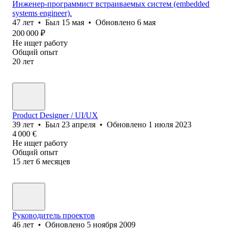
Инженер-программист встраиваемых систем (embedded
systems engineer).
47
лет
•
Был
15 мая
•
Обновлено
6 мая
200 000
₽
Не ищет работу
Общий опыт
20
лет
Product Designer / UI/UX
39
лет
•
Был
23 апреля
•
Обновлено
1 июля 2023
4 000
€
Не ищет работу
Общий опыт
15
лет
6
месяцев
Руководитель проектов
46
лет
•
Обновлено
5 ноября 2009