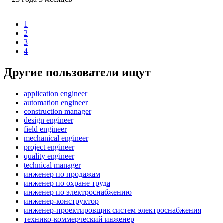
1
2
3
4
Другие пользователи ищут
application engineer
automation engineer
construction manager
design engineer
field engineer
mechanical engineer
project engineer
quality engineer
technical manager
инженер по продажам
инженер по охране труда
инженер по электроснабжению
инженер-конструктор
инженер-проектировщик систем электроснабжения
технико-коммерческий инженер