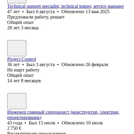
Technical support specialist, technical trainer, service manager
47
лет
•
Был
6 августа
•
Обновлено
13 мая 2025
Предложили работу, решает
Общий опыт
28
лет
3
месяца
Project Control
36
лет
•
Был
3 августа
•
Обновлено
26 февраля
Не ищет работу
Общий опыт
14
лет
8
месяцев
Инженер главный специалист (конструктор, электрик,
проектировщик)
43
года
•
Был
15 июля
•
Обновлено
10 июля
2 750
€
Рассматривает предложения