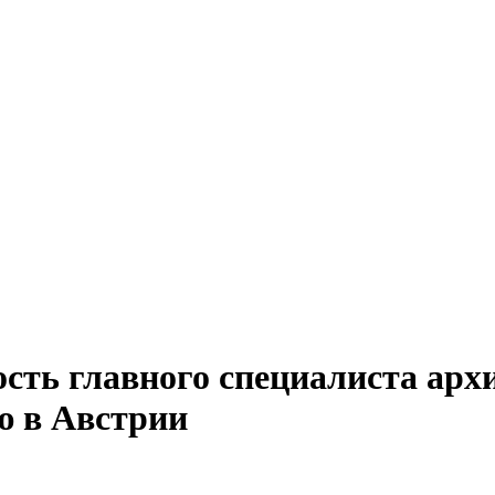
ость главного специалиста арх
ю в Австрии