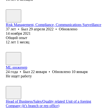
Risk Management, Compliance, Communications Surveillance
37
лет
•
Был
29 апреля 2022
•
Обновлено
14 ноября 2021
Общий опыт
12
лет
1
месяц
ML-инженер
24
года
•
Был
22 января
•
Обновлено
10 января
Не ищет работу
Head of Business/Sales/Quality related Unit of a foreing
Company (it’s branch or rep office)