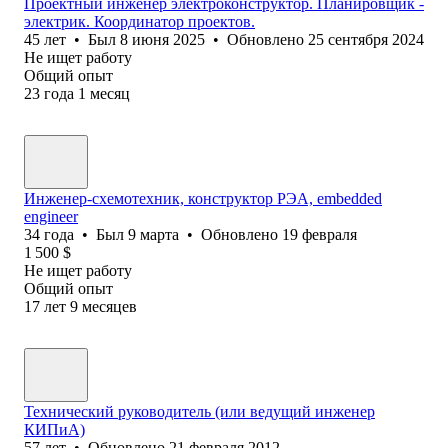
Проектный инженер электроконструктор. Планировщик -
электрик. Координатор проектов.
45
лет
•
Был
8 июня 2025
•
Обновлено
25 сентября 2024
Не ищет работу
Общий опыт
23
года
1
месяц
Инженер-схемотехник, конструктор РЭА, embedded
engineer
34
года
•
Был
9 марта
•
Обновлено
19 февраля
1 500
$
Не ищет работу
Общий опыт
17
лет
9
месяцев
Технический руководитель (или ведущий инженер
КИПиА)
57
лет
•
Обновлено
21 февраля 2012