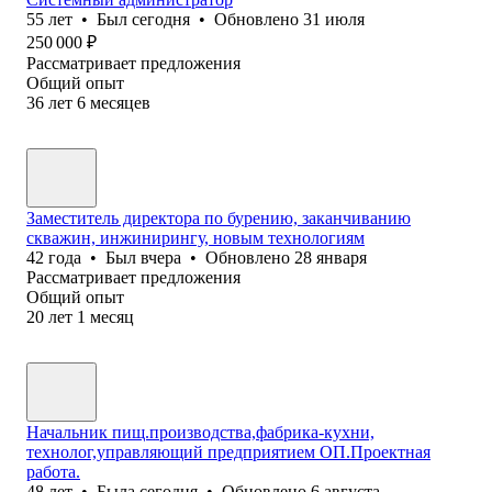
55
лет
•
Был
сегодня
•
Обновлено
31 июля
250 000
₽
Рассматривает предложения
Общий опыт
36
лет
6
месяцев
Заместитель директора по бурению, заканчиванию
скважин, инжинирингу, новым технологиям
42
года
•
Был
вчера
•
Обновлено
28 января
Рассматривает предложения
Общий опыт
20
лет
1
месяц
Начальник пищ.производства,фабрика-кухни,
технолог,управляющий предприятием ОП.Проектная
работа.
48
лет
•
Была
сегодня
•
Обновлено
6 августа