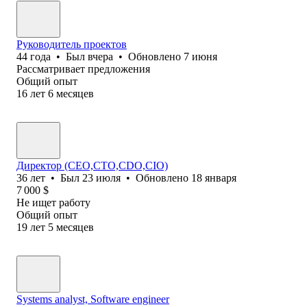
Руководитель проектов
44
года
•
Был
вчера
•
Обновлено
7 июня
Рассматривает предложения
Общий опыт
16
лет
6
месяцев
Директор (CEO,CTO,CDO,CIO)
36
лет
•
Был
23 июля
•
Обновлено
18 января
7 000
$
Не ищет работу
Общий опыт
19
лет
5
месяцев
Systems analyst, Software еngineer