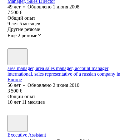
Manager, Sales Director
49
лет
•
Обновлено
1 июня 2008
7 500
€
Общий опыт
9
лет
5
месяцев
Другие резюме
Ещё 2 резюме
area manager, area sales manager, account manager
international, sales representative of a russian company in
Europe
56
лет
•
Обновлено
2 июня 2010
3 500
€
Общий опыт
10
лет
11
месяцев
Executive Assistant