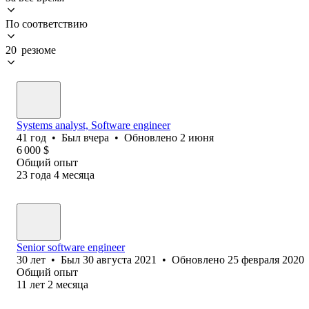
По соответствию
20 резюме
Systems analyst, Software еngineer
41
год
•
Был
вчера
•
Обновлено
2 июня
6 000
$
Общий опыт
23
года
4
месяца
Senior software engineer
30
лет
•
Был
30 августа 2021
•
Обновлено
25 февраля 2020
Общий опыт
11
лет
2
месяца