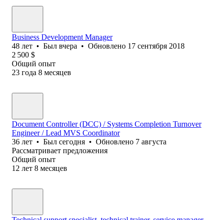
Business Development Manager
48
лет
•
Был
вчера
•
Обновлено
17 сентября 2018
2 500
$
Общий опыт
23
года
8
месяцев
Document Controller (DCC) / Systems Completion Turnover
Engineer / Lead MVS Coordinator
36
лет
•
Был
сегодня
•
Обновлено
7 августа
Рассматривает предложения
Общий опыт
12
лет
8
месяцев
Technical support specialist, technical trainer, service manager