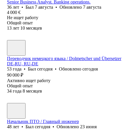
Senior Business Analyst. Banking operations.
36
лет
•
Был
7 августа
•
Обновлено
7 августа
4 000
€
Не ищет работу
Общий опыт
13
лет
10
месяцев
Переводчик немецкого языка / Dolmetscher und Übersetzer
DE-RU, RU-DE
53
года
•
Был
сегодня
•
Обновлено
сегодня
90 000
₽
Активно ищет работу
Общий опыт
34
года
8
месяцев
Начальник ПТО / Главный инженер
48
лет
•
Был
сегодня
•
Обновлено
23 июня