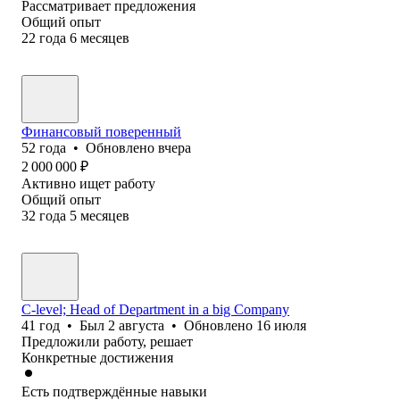
Рассматривает предложения
Общий опыт
22
года
6
месяцев
Финансовый поверенный
52
года
•
Обновлено
вчера
2 000 000
₽
Активно ищет работу
Общий опыт
32
года
5
месяцев
C-level; Head of Department in a big Company
41
год
•
Был
2 августа
•
Обновлено
16 июля
Предложили работу, решает
Конкретные достижения
Есть подтверждённые навыки