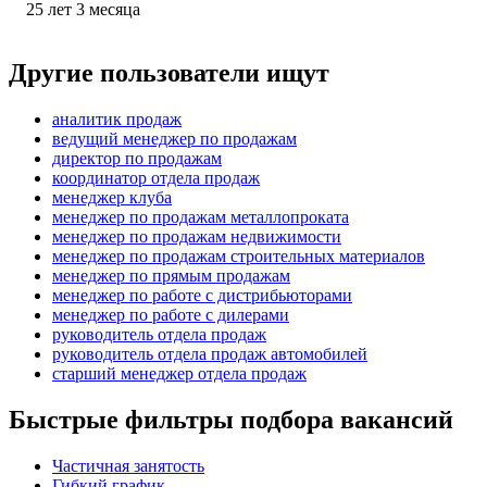
25
лет
3
месяца
Другие пользователи ищут
аналитик продаж
ведущий менеджер по продажам
директор по продажам
координатор отдела продаж
менеджер клуба
менеджер по продажам металлопроката
менеджер по продажам недвижимости
менеджер по продажам строительных материалов
менеджер по прямым продажам
менеджер по работе с дистрибьюторами
менеджер по работе с дилерами
руководитель отдела продаж
руководитель отдела продаж автомобилей
старший менеджер отдела продаж
Быстрые фильтры подбора вакансий
Частичная занятость
Гибкий график