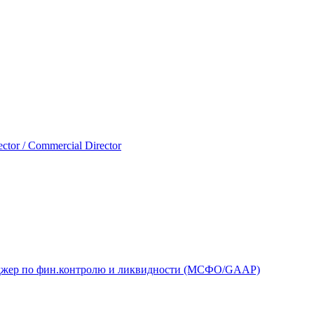
ector / Commercial Director
еджер по фин.контролю и ликвидности (MСФО/GAAP)