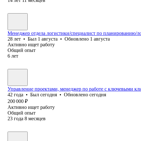
14
лет
11
месяцев
Менеджер отдела логистики/специалист по планированию/л
28
лет
•
Был
1 августа
•
Обновлено
1 августа
Активно ищет работу
Общий опыт
6
лет
Управление проектами, менеджер по работе с ключевыми кл
42
года
•
Был
сегодня
•
Обновлено
сегодня
200 000
₽
Активно ищет работу
Общий опыт
23
года
8
месяцев