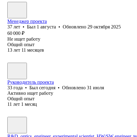
Менеджер проекта
37
лет
•
Был
1 августа
•
Обновлено
29 октября 2025
60 000
₽
Не ищет работу
Общий опыт
13
лет
11
месяцев
Руководитель проекта
33
года
•
Был
сегодня
•
Обновлено
31 июля
Активно ищет работу
Общий опыт
11
лет
1
месяц
R&D, optics, engineer, experimental scientist, HW/SW engineer, t