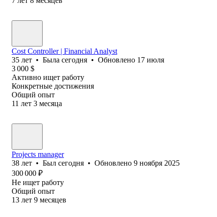
7
лет
8
месяцев
Cost Controller | Financial Analyst
35
лет
•
Была
сегодня
•
Обновлено
17 июля
3 000
$
Активно ищет работу
Конкретные достижения
Общий опыт
11
лет
3
месяца
Projects manager
38
лет
•
Был
сегодня
•
Обновлено
9 ноября 2025
300 000
₽
Не ищет работу
Общий опыт
13
лет
9
месяцев