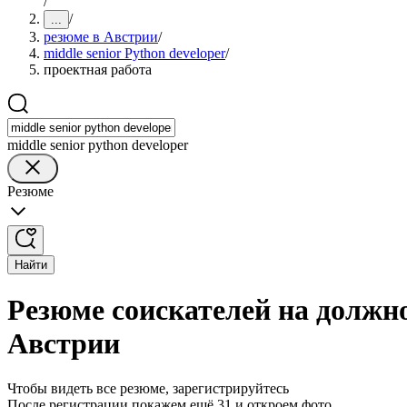
/
/
...
резюме в Австрии
/
middle senior Python developer
/
проектная работа
middle senior python developer
Резюме
Найти
Резюме соискателей на должнос
Австрии
Чтобы видеть все резюме, зарегистрируйтесь
После регистрации покажем ещё 31 и откроем фото