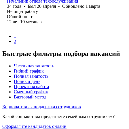
Начальник отдела техобслуживания
34
года
•
Был
20 апреля
•
Обновлено
1 марта
Не ищет работу
Общий опыт
12
лет
10
месяцев
1
2
Быстрые фильтры подбора вакансий
Частичная занятость
Гибкий график
Полная занятость
Полный день
Проектная работа
Сменный график
Вахтовый метод
Корпоративная поддержка сотрудников
Какой соцпакет вы предлагаете семейным сотрудникам?
Оформляйте кандидатов онлайн