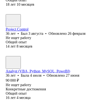
Общий опыт
18
лет
10
месяцев
Project Control
36
лет
•
Был
3 августа
•
Обновлено
26 февраля
Не ищет работу
Общий опыт
14
лет
8
месяцев
Analyst (VBA, Python, MySQL, PoweBI)
36
лет
•
Была
4 июля
•
Обновлено
27 июня
90 000
₽
Не ищет работу
Конкретные достижения
Общий опыт
16
лет
4
месяца