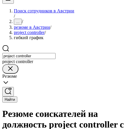
Поиск сотрудников в Австрии
/
/
...
резюме в Австрии
/
project controller
/
гибкий график
project controller
Резюме
Найти
Резюме соискателей на
должность project controller с