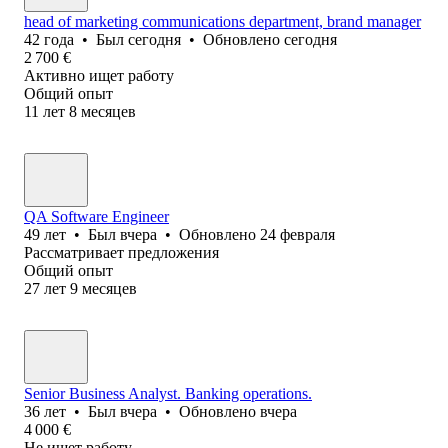
head of marketing communications department, brand manager
42
года
•
Был
сегодня
•
Обновлено
сегодня
2 700
€
Активно ищет работу
Общий опыт
11
лет
8
месяцев
QA Software Engineer
49
лет
•
Был
вчера
•
Обновлено
24 февраля
Рассматривает предложения
Общий опыт
27
лет
9
месяцев
Senior Business Analyst. Banking operations.
36
лет
•
Был
вчера
•
Обновлено
вчера
4 000
€
Не ищет работу