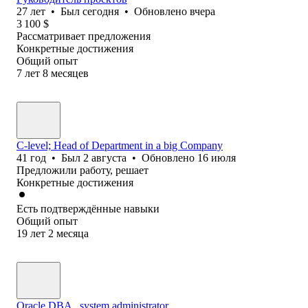
27
лет
•
Был
сегодня
•
Обновлено
вчера
3 100
$
Рассматривает предложения
Конкретные достижения
Общий опыт
7
лет
8
месяцев
C-level; Head of Department in a big Company
41
год
•
Был
2 августа
•
Обновлено
16 июля
Предложили работу, решает
Конкретные достижения
Есть подтверждённые навыки
Общий опыт
19
лет
2
месяца
Oracle DBA , system administrator