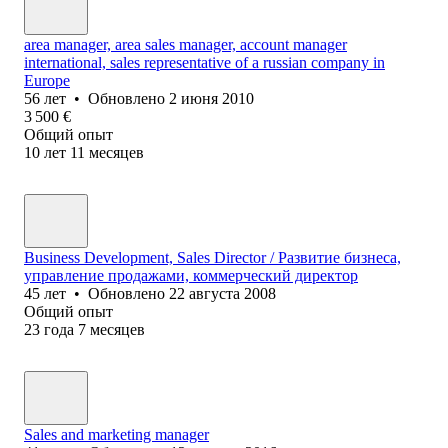
area manager, area sales manager, account manager
international, sales representative of a russian company in
Europe
56
лет
•
Обновлено
2 июня 2010
3 500
€
Общий опыт
10
лет
11
месяцев
Business Development, Sales Director / Развитие бизнеса,
управление продажами, коммерческий директор
45
лет
•
Обновлено
22 августа 2008
Общий опыт
23
года
7
месяцев
Sales and marketing manager