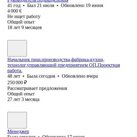
41
год
•
Был
21 июля
•
Обновлено
19 июня
4 000
€
Не ищет работу
Общий опыт
18
лет
9
месяцев
Начальник пищ.производства,фабрика-кухни,
технолог,управляющий предприятием ОП.Проектная
работа.
48
лет
•
Была
сегодня
•
Обновлено
вчера
250 000
₽
Рассматривает предложения
Общий опыт
27
лет
3
месяца
Менеджер
Была
сегодня
•
Обновлено
17 июня