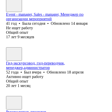
Event - manager, Sales - manager, Менеджер по
организации мероприятий
41
год
•
Была
сегодня
•
Обновлено
14 января
Не ищет работу
Общий опыт
17
лет
9
месяцев
Гид-экскурсовод, гид-переводчик,
менеджер,администратор
52
года
•
Был
вчера
•
Обновлено
18 апреля
Активно ищет работу
Общий опыт
20
лет
1
месяц
Руководитель проектов