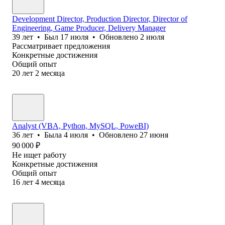
Development Director, Production Director, Director of
Engineering, Game Producer, Delivery Manager
39
лет
•
Был
17 июля
•
Обновлено
2 июля
Рассматривает предложения
Конкретные достижения
Общий опыт
20
лет
2
месяца
Analyst (VBA, Python, MySQL, PoweBI)
36
лет
•
Была
4 июля
•
Обновлено
27 июня
90 000
₽
Не ищет работу
Конкретные достижения
Общий опыт
16
лет
4
месяца