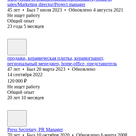
sales/Marketing director/Project manager
45
лет
•
Был
7 июля 2023
•
Обновлено
4 августа 2021
Не ищет работу
Общий опыт
23
года
5
месяцев
продажи, керамическая плитка, керамогранит,
региональный менеджер, home-office, представитель
47
лет
•
Был
20 марта 2023
•
Обновлено
14 сентября 2022
120 000
₽
Не ищет работу
Общий опыт
20
лет
10
месяцев
Press Secretary, PR Manager
70
лет
•
Был
10 октября 2020
•
Обновлено
6 марта 2008