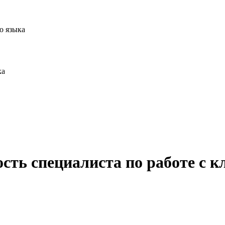
о языка
ка
сть специалиста по работе с к