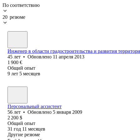
По соответствию
20 резюме
Инженер в области градостроительства и развития территор
45
лет
•
Обновлено
11 апреля 2013
1 900
€
Общий опыт
9
лет
5
месяцев
Персональный ассистент
56
лет
•
Обновлено
5 января 2009
2 200
$
Общий опыт
31
год
11
месяцев
Другие резюме