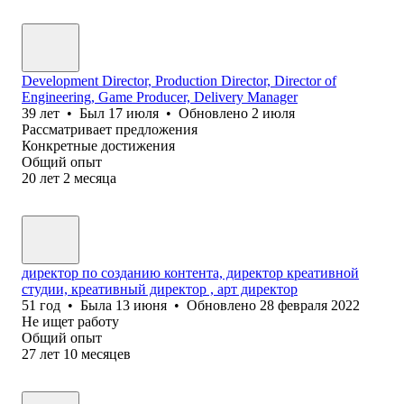
Development Director, Production Director, Director of
Engineering, Game Producer, Delivery Manager
39
лет
•
Был
17 июля
•
Обновлено
2 июля
Рассматривает предложения
Конкретные достижения
Общий опыт
20
лет
2
месяца
директор по созданию контента, директор креативной
студии, креативный директор , арт директор
51
год
•
Была
13 июня
•
Обновлено
28 февраля 2022
Не ищет работу
Общий опыт
27
лет
10
месяцев