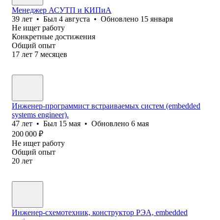
Менеджер АСУТП и КИПиА
39
лет
•
Был
4 августа
•
Обновлено
15 января
Не ищет работу
Конкретные достижения
Общий опыт
17
лет
7
месяцев
Инженер-программист встраиваемых систем (embedded
systems engineer).
47
лет
•
Был
15 мая
•
Обновлено
6 мая
200 000
₽
Не ищет работу
Общий опыт
20
лет
Инженер-схемотехник, конструктор РЭА, embedded