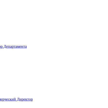
р Департамента
мерческий Директор