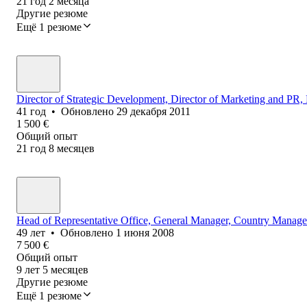
21
год
2
месяца
Другие резюме
Ещё 1 резюме
Director of Strategic Development, Director of Marketing and 
41
год
•
Обновлено
29 декабря 2011
1 500
€
Общий опыт
21
год
8
месяцев
Head of Representative Office, General Manager, Country Manager
49
лет
•
Обновлено
1 июня 2008
7 500
€
Общий опыт
9
лет
5
месяцев
Другие резюме
Ещё 1 резюме