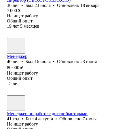
Директор (CEO,CTO,CDO,CIO)
36
лет
•
Был
23 июля
•
Обновлено
18 января
7 000
$
Не ищет работу
Общий опыт
19
лет
5
месяцев
Менеджер
40
лет
•
Был
16 июля
•
Обновлено
23 июня
80 000
₽
Не ищет работу
Общий опыт
15
лет
Менеджер по работе с дистрибьюторами
41
год
•
Был
4 августа
•
Обновлено
7 июля
Не ищет работу