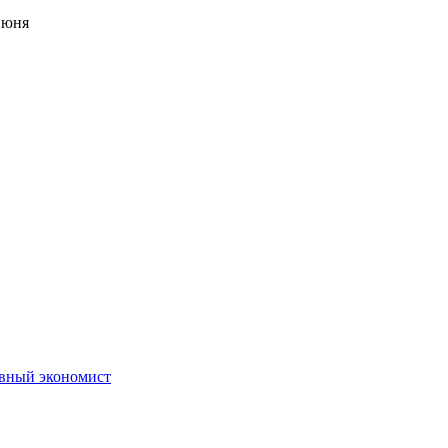
июня
авный экономист