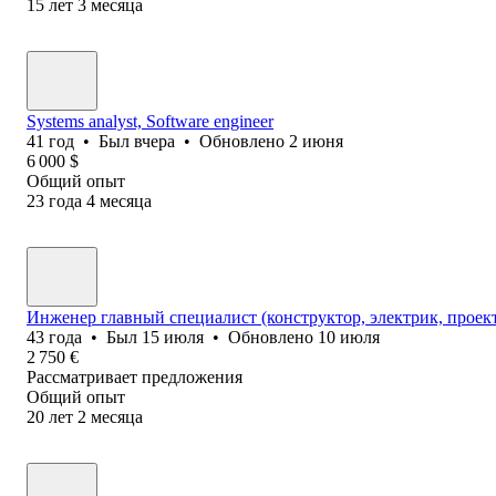
15
лет
3
месяца
Systems analyst, Software еngineer
41
год
•
Был
вчера
•
Обновлено
2 июня
6 000
$
Общий опыт
23
года
4
месяца
Инженер главный специалист (конструктор, электрик, прое
43
года
•
Был
15 июля
•
Обновлено
10 июля
2 750
€
Рассматривает предложения
Общий опыт
20
лет
2
месяца