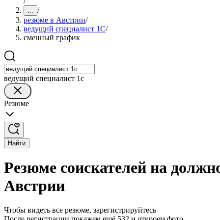
/
/
...
резюме в Австрии
/
ведущий специалист 1С
/
сменный график
ведущий специалист 1с
Резюме
Найти
Резюме соискателей на должн
Австрии
Чтобы видеть все резюме, зарегистрируйтесь
После регистрации покажем ещё 532 и откроем фото