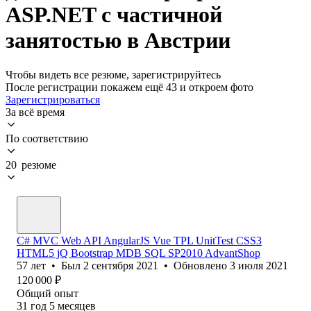
ASP.NET с частичной
занятостью в Австрии
Чтобы видеть все резюме, зарегистрируйтесь
После регистрации покажем ещё 43 и откроем фото
Зарегистрироваться
За всё время
По соответствию
20 резюме
C# MVC Web API AngularJS Vue TPL UnitTest CSS3
HTML5 jQ Bootstrap MDB SQL SP2010 AdvantShop
57
лет
•
Был
2 сентября 2021
•
Обновлено
3 июля 2021
120 000
₽
Общий опыт
31
год
5
месяцев