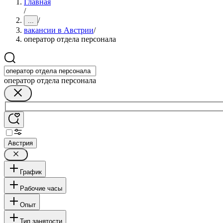
Главная
/
/
...
вакансии в Австрии
/
оператор отдела персонала
оператор отдела персонала
Австрия
График
Рабочие часы
Опыт
Тип занятости